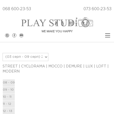
068 600-23-53
073 600-23-53
WE MAKE YOU HAPPY
ЗАЛИ
РОЗКЛАД
STREET
|
CYCLORAMA
|
MOCCO
|
DEMURE
|
LUX
|
LOFT
|
MODERN
ЦІНИ
08 - 09
ПРОКАТ ОДЯГУ
09 - 10
10 - 11
ПРОВЕДЕННЯ ЗАХОДІВ
11 - 12
ПОДАРУН СЕРТИФІКАТ
12 - 13