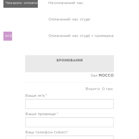
Чекаємо оплати
Неоплачений час
Ім'я
Оплачений час студії
Ім'я
Оплачений час студії + гримерка
Бронювання
Зал
MOCCO
Всього: 0 грн.
Ваше ім'я:*
Ваше прізвище:*
Ваш телефон (viber)*