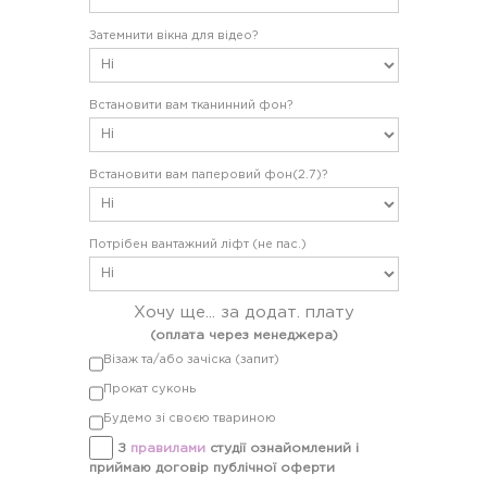
Затемнити вікна для відео?
Встановити вам тканинний фон?
Встановити вам паперовий фон(2.7)?
Потрібен вантажний ліфт (не пас.)
Хочу ще... за
додат. плату
(оплата через менеджера)
Візаж та/або зачіска (запит)
Прокат суконь
Будемо зі своєю твариною
З
правилами
студії ознайомлений і
приймаю договір публічної оферти