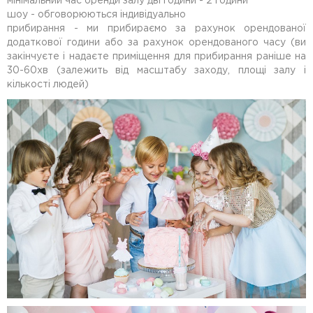
мінімальний час оренди залу дві години - 2 години
шоу - обговорюються індивідуально
прибирання - ми прибираємо за рахунок орендованої
додаткової години або за рахунок орендованого часу (ви
закінчуєте і надаєте приміщення для прибирання раніше на
30-60хв (залежить від масштабу заходу, площі залу і
кількості людей)