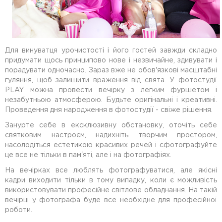
ВІДГУКИ
ДОДАТКОВО
КОНТАКТИ
Для винуватця урочистості і його гостей завжди складно
придумати щось принципово нове і незвичайне, здивувати і
порадувати одночасно. Зараз вже не обов'язкові масштабні
гуляння, щоб залишити враження від свята. У фотостудії
PLAY можна провести вечірку з легким фуршетом і
незабутньою атмосферою. Будьте оригінальні і креативні.
Проведення дня народження в фотостудії - свіже рішення.
Занурте себе в ексклюзивну обстановку, оточіть себе
святковим настроєм, надихніть творчим простором,
насолодіться естетикою красивих речей і сфотографуйте
це все не тільки в пам'яті, але і на фотографіях.
На вечірках все люблять фотографуватися, але якісні
кадри виходити тільки в тому випадку, коли є можливість
використовувати професійне світлове обладнання. На такій
вечірці у фотографа буде все необхідне для професійної
роботи.