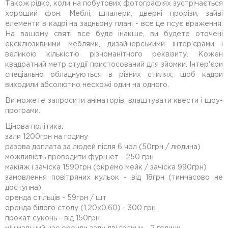
Також рідко, коли на побутових фотографіях зустрічається
хороший фон. Меблі, шпалери, дверні прорізи, зайві
елементи в кадрі на задньому плані - все це псує враження.
На вашому святі все буде інакше, ви будете оточені
ексклюзивними меблями, дизайнерськими інтер'єрами і
великою кількістю різноманітного реквізиту. Кожен
квадратний метр студії пристосований для зйомки. Інтер'єри
спеціально обладнуються в різних стилях, щоб кадри
виходили абсолютно несхожі один на одного.
Ви можете запросити аніматорів, влаштувати квести і шоу-
програми.
Цінова політика:
зали 1200грн на годину
разова доплата за людей після 6 чол (50грн / людина)
можливість проводити фуршет - 250 грн
макіяж і зачіска 1590грн (окремо мейк / зачіска 990грн)
замовлення повітряних кульок - від 18грн (тимчасово не
доступна)
оренда стільців - 59грн / шт
оренда білого столу (1,20х0,60) - 300 грн
прокат суконь - від 150грн