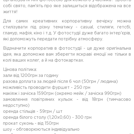
організувати міні фотосесію для кожного учасника? Зробіть
собі свято, пам'ять про яке залишиться відображена на все
життя!
Для самих креативних корпоративну вечірку можна
стилізувати під різну тематику - casual, стиляги, гетсбі,
гламур, мафія, кіно і т.д. У фотостудії дуже багато інтер'єрів,
які допоможуть передати потрібну атмосферу.
Відзначити корпоратив в фотостудії - це дуже оригінальна
ідея, яка допоможе вам зберегти яскраві емоції не тільки в
колі ваших колег, а й на фотокартках.
Цінова політика:
зали від 1200грн за годину
разова доплата за людей після 6 чол (50грн / людина)
можливість проводити фуршет - 250 грн
макіяж і зачіска 1590грн (окремо мейк / зачіска 990грн)
замовлення повітряних кульок - від 18грн (тимчасово
недоступно)
оренда стільців - 59грн / шт
оренда білого столу (1,20х0,60) - 300 грн
прокат суконь - від 150грн
шоу - обговорюються індивідуально