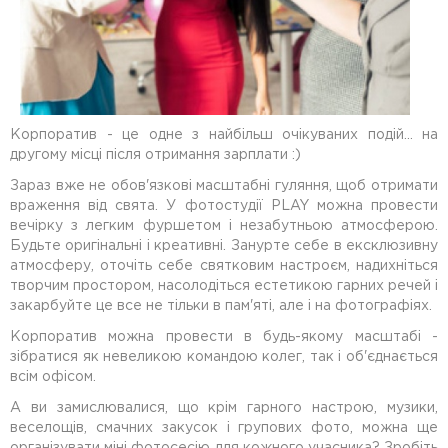
ВІДГУКИ
ДОДАТКОВО
КОНТАКТИ
Корпоратив - це одне з найбільш очікуваних подій... на
другому місці після отримання зарплати :)
Зараз вже не обов'язкові масштабні гуляння, щоб отримати
враження від свята. У фотостудії PLAY можна провести
вечірку з легким фуршетом і незабутньою атмосферою.
Будьте оригінальні і креативні. Занурте себе в ексклюзивну
атмосферу, оточіть себе святковим настроєм, надихніться
творчим простором, насолодіться естетикою гарних речей і
закарбуйте це все не тільки в пам'яті, але і на фотографіях.
Корпоратив можна провести в будь-якому масштабі -
зібратися як невеликою командою колег, так і об'єднається
всім офісом.
А ви замислювалися, що крім гарного настрою, музики,
веселощів, смачних закусок і групових фото, можна ще